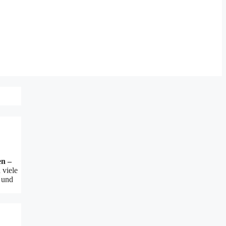
en –
 viele
t und