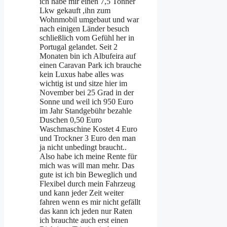
ich habe mir einen 7,5 Tonner
Lkw gekauft ,ihn zum
Wohnmobil umgebaut und war
nach einigen Länder besuch
schließlich vom Gefühl her in
Portugal gelandet. Seit 2
Monaten bin ich Albufeira auf
einen Caravan Park ich brauche
kein Luxus habe alles was
wichtig ist und sitze hier im
November bei 25 Grad in der
Sonne und weil ich 950 Euro
im Jahr Standgebühr bezahle
Duschen 0,50 Euro
Waschmaschine Kostet 4 Euro
und Trockner 3 Euro den man
ja nicht unbedingt braucht..
Also habe ich meine Rente für
mich was will man mehr. Das
gute ist ich bin Beweglich und
Flexibel durch mein Fahrzeug
und kann jeder Zeit weiter
fahren wenn es mir nicht gefällt
das kann ich jeden nur Raten
ich brauchte auch erst einen