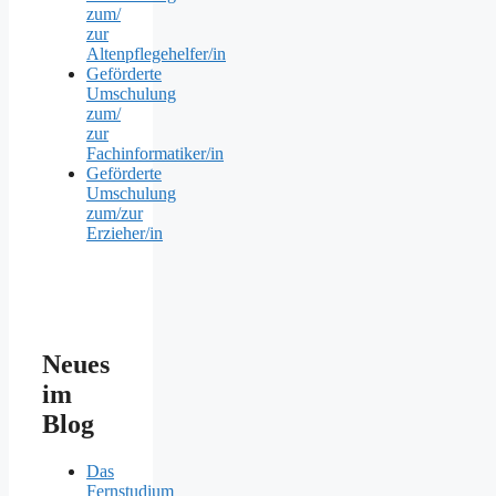
zum/
zur
Altenpflegehelfer/in
Geförderte
Umschulung
zum/
zur
Fachinformatiker/in
Geförderte
Umschulung
zum/zur
Erzieher/in
Neues
im
Blog
Das
Fernstudium