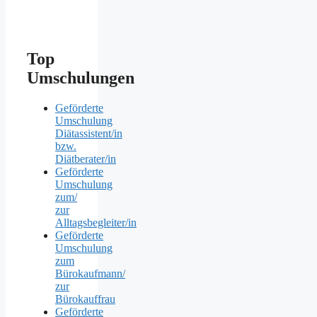
Top
Umschulungen
Geförderte
Umschulung
Diätassistent/in
bzw.
Diätberater/in
Geförderte
Umschulung
zum/
zur
Alltagsbegleiter/in
Geförderte
Umschulung
zum
Bürokaufmann/
zur
Bürokauffrau
Geförderte