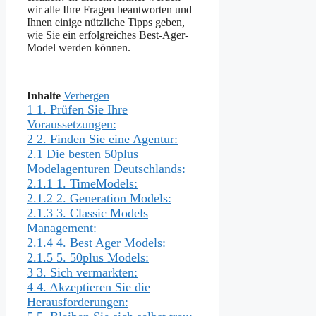
wir alle Ihre Fragen beantworten und
Ihnen einige nützliche Tipps geben,
wie Sie ein erfolgreiches Best-Ager-
Model werden können.
Inhalte
Verbergen
1
1. Prüfen Sie Ihre
Voraussetzungen:
2
2. Finden Sie eine Agentur:
2.1
Die besten 50plus
Modelagenturen Deutschlands:
2.1.1
1. TimeModels:
2.1.2
2. Generation Models:
2.1.3
3. Classic Models
Management:
2.1.4
4. Best Ager Models:
2.1.5
5. 50plus Models:
3
3. Sich vermarkten:
4
4. Akzeptieren Sie die
Herausforderungen: