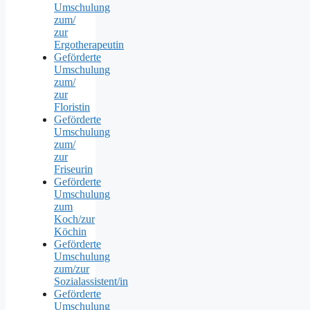
Umschulung
zum/
zur
Ergotherapeutin
Geförderte
Umschulung
zum/
zur
Floristin
Geförderte
Umschulung
zum/
zur
Friseurin
Geförderte
Umschulung
zum
Koch/zur
Köchin
Geförderte
Umschulung
zum/zur
Sozialassistent/in
Geförderte
Umschulung