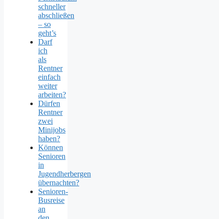
schneller
abschließen
– so
geht’s
Darf
ich
als
Rentner
einfach
weiter
arbeiten?
Dürfen
Rentner
zwei
Minijobs
haben?
Können
Senioren
in
Jugendherbergen
übernachten?
Senioren-
Busreise
an
den