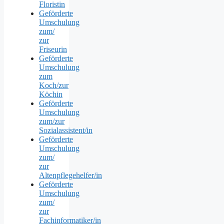
Floristin
Geförderte
Umschulung
zum/
zur
Friseurin
Geförderte
Umschulung
zum
Koch/zur
Köchin
Geförderte
Umschulung
zum/zur
Sozialassistent/in
Geförderte
Umschulung
zum/
zur
Altenpflegehelfer/in
Geförderte
Umschulung
zum/
zur
Fachinformatiker/in