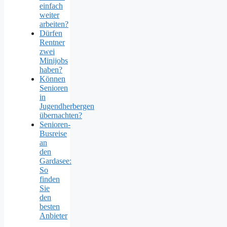
einfach
weiter
arbeiten?
Dürfen
Rentner
zwei
Minijobs
haben?
Können
Senioren
in
Jugendherbergen
übernachten?
Senioren-
Busreise
an
den
Gardasee:
So
finden
Sie
den
besten
Anbieter