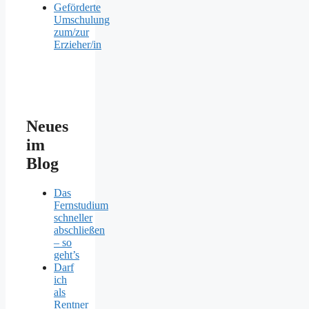
Geförderte
Umschulung
zum/zur
Erzieher/in
Neues
im
Blog
Das
Fernstudium
schneller
abschließen
– so
geht’s
Darf
ich
als
Rentner