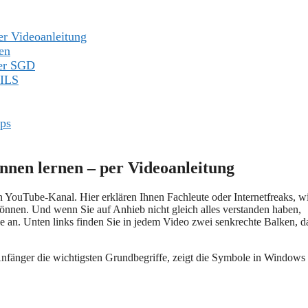
er Videoanleitung
en
der SGD
 ILS
pps
nnen lernen – per Videoanleitung
YouTube-Kanal. Hier erklären Ihnen Fachleute oder Internetfreaks, wi
nen. Und wenn Sie auf Anhieb nicht gleich alles verstanden haben,
e an. Unten links finden Sie in jedem Video zwei senkrechte Balken, da
Anfänger die wichtigsten Grundbegriffe, zeigt die Symbole in Windows