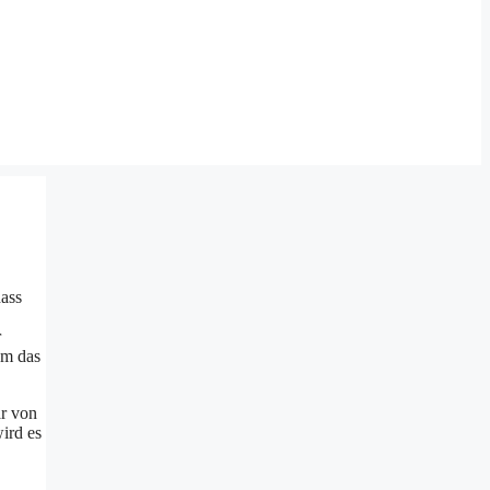
dass
r
um das
ar von
ird es