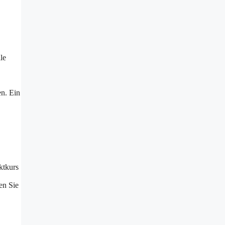
le
en. Ein
ktkurs
en Sie