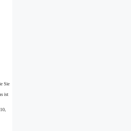
e Sie
s ist
 10,