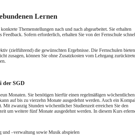
sgebundenen Lernen
konkrete Themenstellungen nach und nach abgearbeitet. Sie erhalten
Feedback. Sofern erforderlich, erhalten Sie von der Fernschule schnel
ektiv (zielführend) die gewünschten Ergebnisse. Die Fernschulen bieten
 nicht zusagen, können Sie ohne Zusatzkosten vom Lehrgang zurücktret
en.
ei der SGD
n neun Monaten. Sie benötigen hierfür einen regelmäßigen wöchentlichen
 kann auf bis zu vierzehn Monate ausgedehnt werden. Auch ein Kompa
llt. Mit zwanzig Stunden wöchentlicher Studienzeit erreichen Sie den
zeit um weitere fünf Monate ausgedehnt werden. In diesem Kurs erlern
g und –verwaltung sowie Musik abspielen