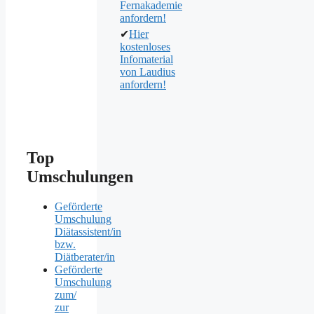
Fernakademie
anfordern!
✔
Hier
kostenloses
Infomaterial
von Laudius
anfordern!
Top
Umschulungen
Geförderte
Umschulung
Diätassistent/in
bzw.
Diätberater/in
Geförderte
Umschulung
zum/
zur