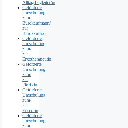
Alltagsbegleiter/in
Geförderte
Umschulung
zum
Bürokaufmann/
zur
Bürokauffrau
Geförderte
Umschulung
zum/
zur
Ergotherapeutin
Geförderte
Umschulung
zum/
zur
Floristin
Geförderte
Umschulung
zum/
zur
Friseurin
Geförderte
Umschulung
zum