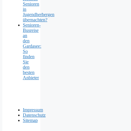
Senioren
in
Jugendherbergen
übernachten?
Senioren-
Busreise
an
den
Gardasee:
So
finden
Sie
den
besten
Anbieter
Impressum
Datenschutz
Sitemap