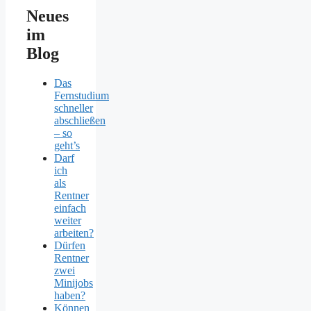
Neues
im
Blog
Das
Fernstudium
schneller
abschließen
– so
geht’s
Darf
ich
als
Rentner
einfach
weiter
arbeiten?
Dürfen
Rentner
zwei
Minijobs
haben?
Können