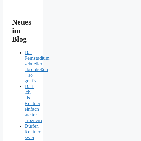
Neues
im
Blog
Das
Fernstudium
schneller
abschließen
– so
geht’s
Darf
ich
als
Rentner
einfach
weiter
arbeiten?
Dürfen
Rentner
zwei