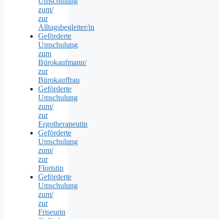
Umschulung
zum/
zur
Alltagsbegleiter/in
Geförderte
Umschulung
zum
Bürokaufmann/
zur
Bürokauffrau
Geförderte
Umschulung
zum/
zur
Ergotherapeutin
Geförderte
Umschulung
zum/
zur
Floristin
Geförderte
Umschulung
zum/
zur
Friseurin