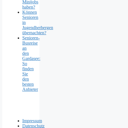
Minijobs
haben?
Können
Senioren
in
Jugendherbergen
übernachten?
Senioren-
Busreise
an
den
Gardasee:
So
finden
Sie
den
besten
Anbieter
Impressum
Datenschutz