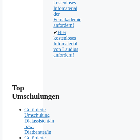
kostenloses
Infomaterial
der
Fernakademie
anfordern!
✔
Hier
kostenloses
Infomaterial
von Laudius
anfordern!
Top
Umschulungen
Geförderte
Umschulung
Diätassistent/in
bzw.
Diätberater/in
Geförderte