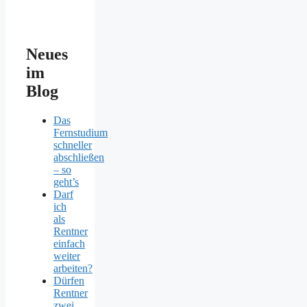
Neues
im
Blog
Das
Fernstudium
schneller
abschließen
– so
geht’s
Darf
ich
als
Rentner
einfach
weiter
arbeiten?
Dürfen
Rentner
zwei