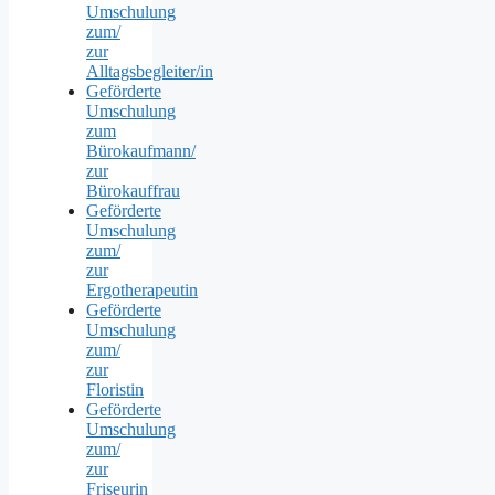
Umschulung
zum/
zur
Alltagsbegleiter/in
Geförderte
Umschulung
zum
Bürokaufmann/
zur
Bürokauffrau
Geförderte
Umschulung
zum/
zur
Ergotherapeutin
Geförderte
Umschulung
zum/
zur
Floristin
Geförderte
Umschulung
zum/
zur
Friseurin