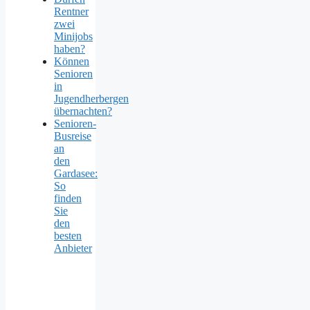
Rentner
zwei
Minijobs
haben?
Können
Senioren
in
Jugendherbergen
übernachten?
Senioren-
Busreise
an
den
Gardasee:
So
finden
Sie
den
besten
Anbieter