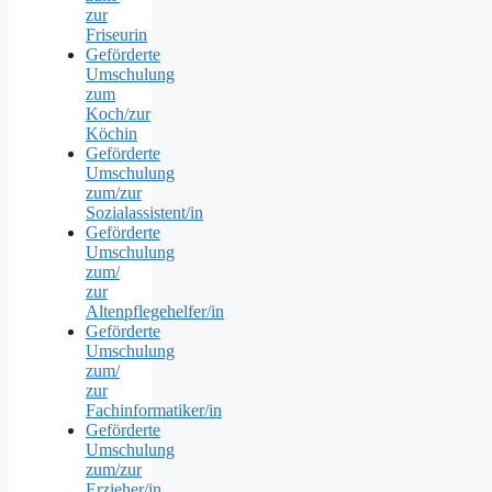
zur
Friseurin
Geförderte
Umschulung
zum
Koch/zur
Köchin
Geförderte
Umschulung
zum/zur
Sozialassistent/in
Geförderte
Umschulung
zum/
zur
Altenpflegehelfer/in
Geförderte
Umschulung
zum/
zur
Fachinformatiker/in
Geförderte
Umschulung
zum/zur
Erzieher/in