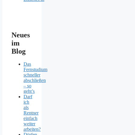
Neues
im
Blog
Das
Fernstudium
schneller
abschließen
– so
geht’s
Darf
ich
als
Rentner
einfach
weiter
arbeiten?
Dürfen