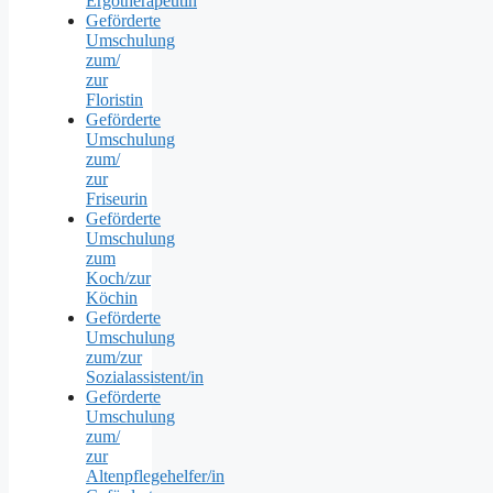
Ergotherapeutin
Geförderte
Umschulung
zum/
zur
Floristin
Geförderte
Umschulung
zum/
zur
Friseurin
Geförderte
Umschulung
zum
Koch/zur
Köchin
Geförderte
Umschulung
zum/zur
Sozialassistent/in
Geförderte
Umschulung
zum/
zur
Altenpflegehelfer/in