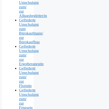
Umschulung
zum/
zur
Alltagsbegleiter/in
Geförderte
Umschulung
zum
Bürokaufmann/
zur
Bürokauffrau
Geförderte
Umschulung
zum/
zur
Ergotherapeutin
Geförderte
Umschulung
zum/
zur
Floristin
Geförderte
Umschulung
zum/
zur
Friseurin