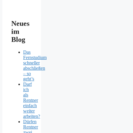
Neues
im
Blog
Das
Fernstudium
schneller
abschließen
– so
geht’s
Darf
ich
als
Rentner
einfach
weiter
arbeiten?
Dürfen
Rentner
zwei