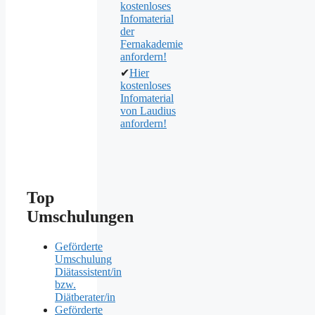
kostenloses
Infomaterial
der
Fernakademie
anfordern!
✔
Hier
kostenloses
Infomaterial
von Laudius
anfordern!
Top
Umschulungen
Geförderte
Umschulung
Diätassistent/in
bzw.
Diätberater/in
Geförderte