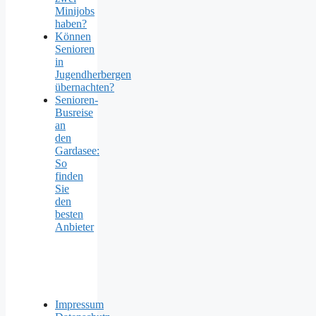
Minijobs
haben?
Können
Senioren
in
Jugendherbergen
übernachten?
Senioren-
Busreise
an
den
Gardasee:
So
finden
Sie
den
besten
Anbieter
Impressum