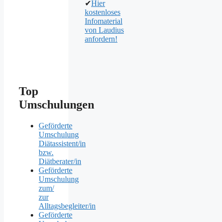
✔
Hier
kostenloses
Infomaterial
von Laudius
anfordern!
Top
Umschulungen
Geförderte
Umschulung
Diätassistent/in
bzw.
Diätberater/in
Geförderte
Umschulung
zum/
zur
Alltagsbegleiter/in
Geförderte