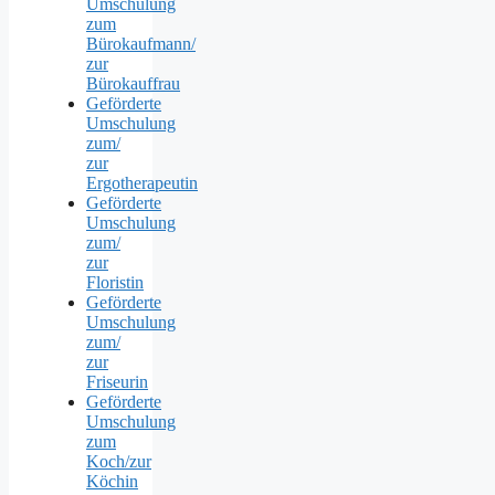
Umschulung
zum
Bürokaufmann/
zur
Bürokauffrau
Geförderte
Umschulung
zum/
zur
Ergotherapeutin
Geförderte
Umschulung
zum/
zur
Floristin
Geförderte
Umschulung
zum/
zur
Friseurin
Geförderte
Umschulung
zum
Koch/zur
Köchin