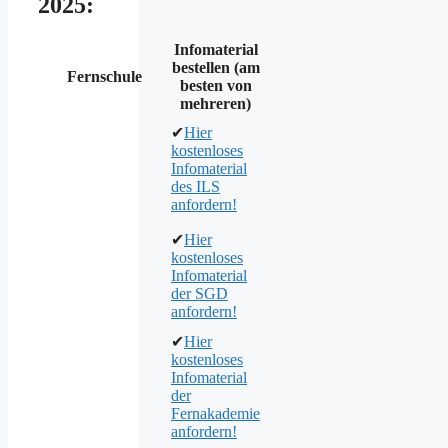
2025:
Infomaterial
bestellen (am
Fernschule
besten von
mehreren)
✔
Hier
kostenloses
Infomaterial
des ILS
anfordern!
✔
Hier
kostenloses
Infomaterial
der SGD
anfordern!
✔
Hier
kostenloses
Infomaterial
der
Fernakademie
anfordern!