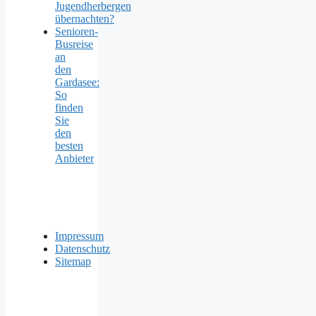
Jugendherbergen
übernachten?
Senioren-
Busreise
an
den
Gardasee:
So
finden
Sie
den
besten
Anbieter
Impressum
Datenschutz
Sitemap