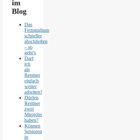
im
Blog
Das
Fernstudium
schneller
abschließen
– so
geht’s
Darf
ich
als
Rentner
einfach
weiter
arbeiten?
Dürfen
Rentner
zwei
Minijobs
haben?
Können
Senioren
in