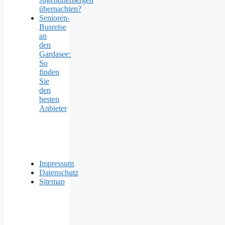
übernachten?
Senioren-
Busreise
an
den
Gardasee:
So
finden
Sie
den
besten
Anbieter
Impressum
Datenschutz
Sitemap