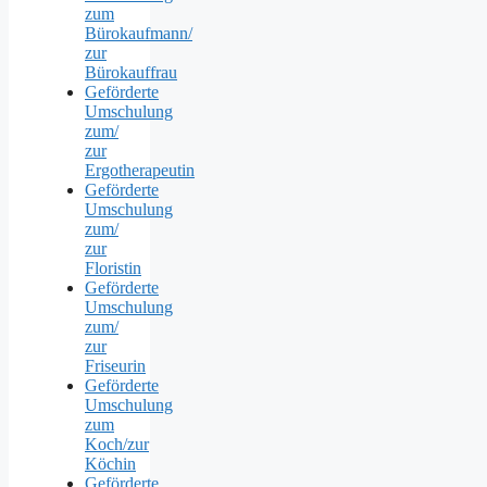
zum
Bürokaufmann/
zur
Bürokauffrau
Geförderte
Umschulung
zum/
zur
Ergotherapeutin
Geförderte
Umschulung
zum/
zur
Floristin
Geförderte
Umschulung
zum/
zur
Friseurin
Geförderte
Umschulung
zum
Koch/zur
Köchin
Geförderte