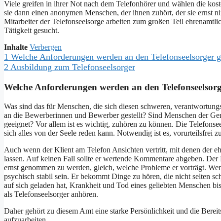
Viele greifen in ihrer Not nach dem Telefonhörer und wählen die ko
sie dann einen anonymen Menschen, der ihnen zuhört, der sie ernst 
Mitarbeiter der Telefonseelsorge arbeiten zum großen Teil ehrenamt
Tätigkeit gesucht.
Inhalte
Verbergen
1
Welche Anforderungen werden an den Telefonseelsorger ge
2
Ausbildung zum Telefonseelsorger
Welche Anforderungen werden an den Telefonseelsorge
Was sind das für Menschen, die sich diesen schweren, verantwortung
an die Bewerberinnen und Bewerber gestellt? Sind Menschen der Gen
geeignet? Vor allem ist es wichtig, zuhören zu können. Die Telefonsee
sich alles von der Seele reden kann. Notwendig ist es, vorurteilsfrei 
Auch wenn der Klient am Telefon Ansichten vertritt, mit denen der e
lassen. Auf keinen Fall sollte er wertende Kommentare abgeben. Der 
ernst genommen zu werden, gleich, welche Probleme er vorträgt. Wer s
psychisch stabil sein. Er bekommt Dinge zu hören, die nicht selten s
auf sich geladen hat, Krankheit und Tod eines geliebten Menschen b
als Telefonseelsorger anhören.
Daher gehört zu diesem Amt eine starke Persönlichkeit und die Berei
aufzuarbeiten.