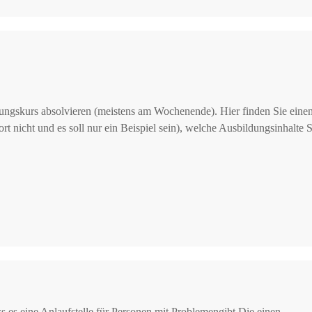
ldungskurs absolvieren (meistens am Wochenende). Hier finden Sie eine
t nicht und es soll nur ein Beispiel sein), welche Ausbildungsinhalte S
ass es eine Anlaufstelle,für Personen mit Problemengibt.Die einen