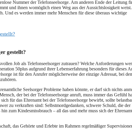
stenlose Nummer der Telefonseelsorge. Am anderen Ende der Leitung f
nimmt und ihnen womöglich einen Weg aus der Aussichtslosigkeit weist.
lich. Und es werden immer mehr Menschen für diese überaus wichtige
stellt?
r gestellt?
svollen Job als Telefonseelsorger zutrauen? Welche Anforderungen we
eration 50plus aufgrund ihrer Lebenserfahrung besonders für dieses A
lsorge ist für den Anrufer möglicherweise der einzige Adressat, bei de
zuzuhören.
hrenamtliche Seelsorger Probleme haben könnte, er darf sich nichts an
Mensch, der bei der Telefonseelsorge anruft, muss immer das Gefühl h
ich für das Ehrenamt bei der Telefonseelsorge bewirbt, sollte belastbar
chwer zu verkraften sind: Selbstmordgedanken, schwere Schuld, die der 
is hin zum Kindesmissbrauch – all das und mehr muss sich der Ehrenamt
tschaft, das Gehörte und Erlebte im Rahmen regelmäßiger Supervisione