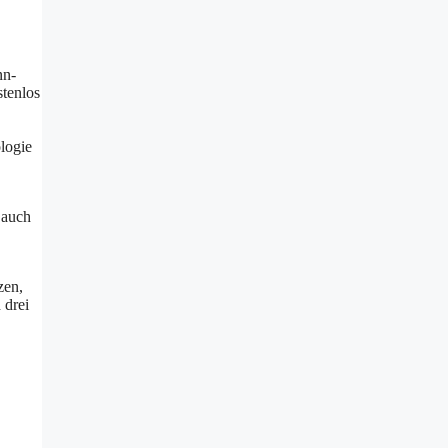
nn-
stenlos
logie
 auch
zen,
 drei