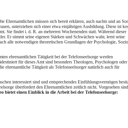
. Die Ehrenamtlichen müssen sich bereit erklären, auch nachts und an So
auen, unterziehen sich einer etwa einjährigen Ausbildung. Diese ist ko
t. Sie findet i. d. R. an mehreren Wochenenden statt. Während dieser
nder. Er nimmt seine eigenen Stärken und Schwächen wahr, lernt seine
ch alle notwendigen theoretischen Grundlagen der Psychologie, Sozio
ten ehrenamtlichen Tätigkeit bei der Telefonseelsorge werden
destiniert für dieses Amt sind besonders Theologen, Psychologen oder
 die ehrenamtliche Tätigkeit als Telefonseelsorger natürlich auch für
schen interessiert sind und entsprechendes Einfühlungsvermögen besit
eelsorge überfordert den Ehrenamtlichen zeitlich nicht. Vorgesehen sind
eo bietet einen Einblick in die Arbeit bei der Telefonseelsorge: