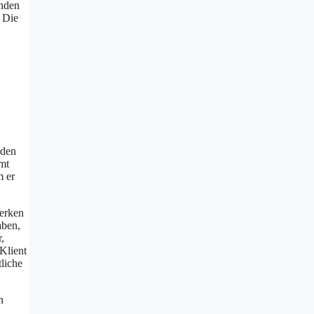
inden
 Die
rden
mt
m er
merken
aben,
,
Klient
liche
n