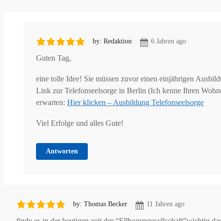
by: Redaktion
6 Jahren ago
Guten Tag,
eine tolle Idee! Sie müssen zuvor einen einjährigen Ausbi
Link zur Telefonseelsorge in Berlin (Ich kenne Ihren Wohnor
erwarten:
Hier klicken – Ausbildung Telefonseelsorge
Viel Erfolge und alles Gute!
Antworten
by: Thomas Becker
11 Jahren ago
finde es in der heutigen zeit der “Ellbogengesellschaft”wichtig,d