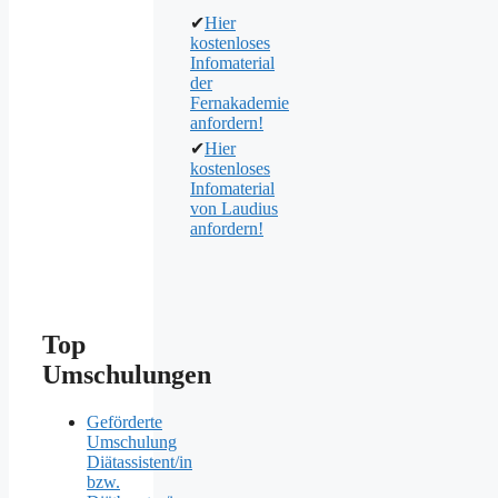
✔
Hier
kostenloses
Infomaterial
der
Fernakademie
anfordern!
✔
Hier
kostenloses
Infomaterial
von Laudius
anfordern!
Top
Umschulungen
Geförderte
Umschulung
Diätassistent/in
bzw.