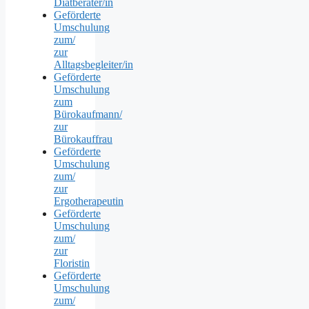
Diätberater/in
Geförderte
Umschulung
zum/
zur
Alltagsbegleiter/in
Geförderte
Umschulung
zum
Bürokaufmann/
zur
Bürokauffrau
Geförderte
Umschulung
zum/
zur
Ergotherapeutin
Geförderte
Umschulung
zum/
zur
Floristin
Geförderte
Umschulung
zum/