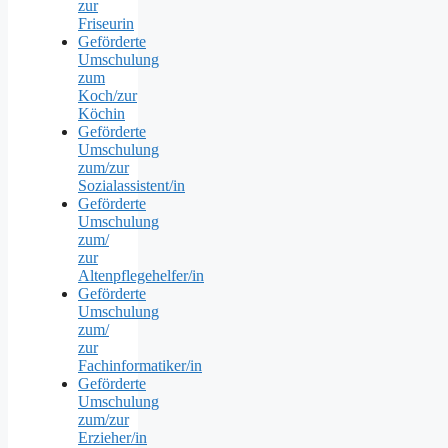
zur
Friseurin
Geförderte
Umschulung
zum
Koch/zur
Köchin
Geförderte
Umschulung
zum/zur
Sozialassistent/in
Geförderte
Umschulung
zum/
zur
Altenpflegehelfer/in
Geförderte
Umschulung
zum/
zur
Fachinformatiker/in
Geförderte
Umschulung
zum/zur
Erzieher/in