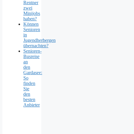
Rentner
zwei
Minijobs
haben?
Können
Senioren
in
Jugendherbergen
übernachten?
Senioren-
Busreise
an
den
Gardasee:
So
finden
Sie
den
besten
Anbieter